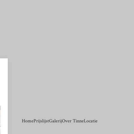
Your text goes here.
Home
Prijslijst
Galerij
Over Tinne
Locatie