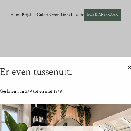
Your text goes here.
Home
Prijslijst
Galerij
Over Tinne
Locatie
BOEK AFSPRAAK
Er even tussenuit.
Not found
Gesloten van 5/9 tot en met 15/9