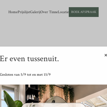
Your text goes here.
Home
Prijslijst
Galerij
Over Tinne
Locatie
BOEK AFSPRAAK
Er even tussenuit.
Not found
Gesloten van 5/9 tot en met 15/9