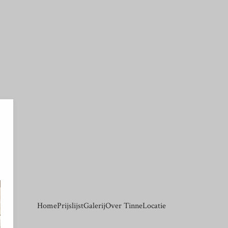
Your text goes here.
Home
Prijslijst
Galerij
Over Tinne
Locatie